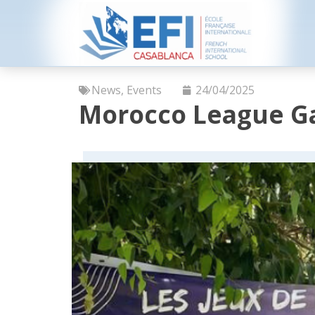
News
,
Events
24/04/2025
Morocco League G