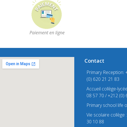
Paiement en ligne
Contact
Primary Reception: 
(0) 620 21 21 83
Accueil collège-lycé
08 57 70 / +212 (0)
Primary school life 
Vie scolaire collège
30 10 88