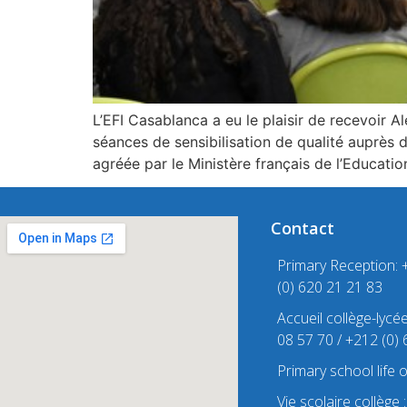
L’EFI Casablanca a eu le plaisir de recevoir 
séances de sensibilisation de qualité auprès 
agréée par le Ministère français de l’Educatio
Contact
Primary Reception: 
(0) 620 21 21 83
Accueil collège-lycé
08 57 70 / +212 (0)
Primary school life 
Vie scolaire collège