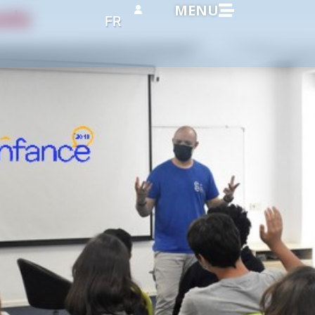
MENU
ols
FR