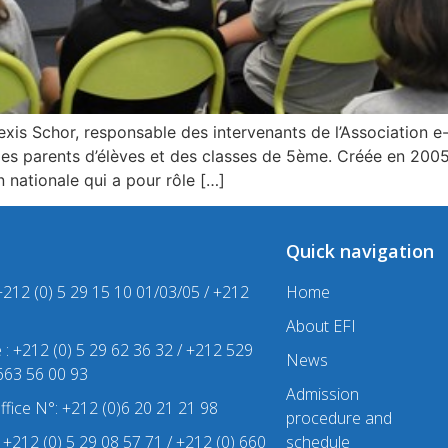
Alexis Schor, responsable des intervenants de l’Association
des parents d’élèves et des classes de 5ème. Créée en 2005
n nationale qui a pour rôle […]
Quick navigation
+212 (0) 5 29 15 10 01/03/05 / +212
Home
About EFI
e : +212 (0) 5 29 62 36 32 / +212 529
News
 663 56 00 93
Admission
office N°: +212 (0)6 20 21 21 98
procedure and
 : +212 (0) 5 29 08 57 71 / +212 (0) 660
schedule