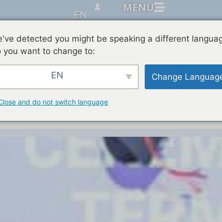
MENU
EN
've detected you might be speaking a different langua
 you want to change to:
t et du Baccalauréat
EN
Change Languag
Close and do not switch language