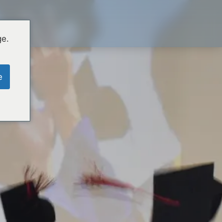
ge.
e