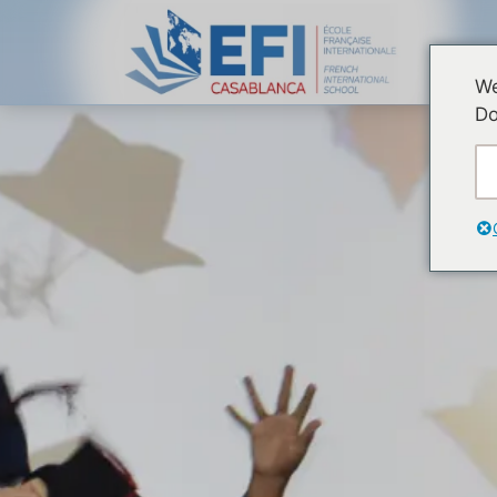
We
Do