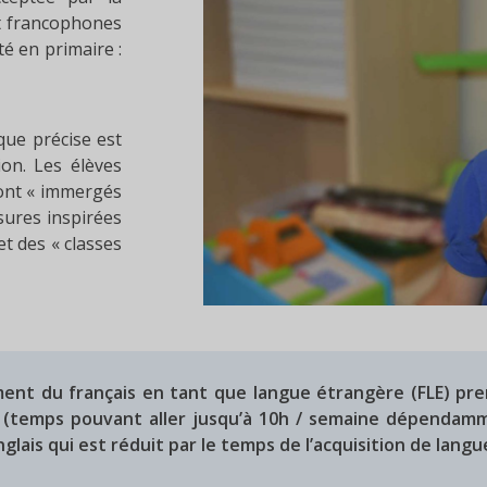
nt francophones
té en primaire :
ique précise est
ion. Les élèves
 sont « immergés
sures inspirées
et des « classes
ment du français en tant que langue étrangère (FLE) pr
s (temps pouvant aller jusqu’à 10h / semaine dépendamm
lais qui est réduit par le temps de l’acquisition de langu