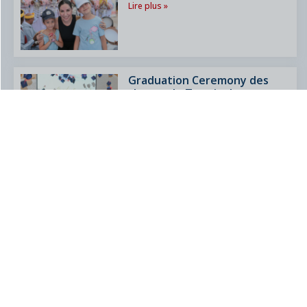
Lire plus »
Graduation Ceremony des
classes de Terminale –
Promotion 2026
6 juillet 2026
Lire plus »
Résultats du Diplôme National
du Brevet (DNB) 2026
3 juillet 2026
Lire plus »
Liaison CM2 – 6ème
3 juillet 2026