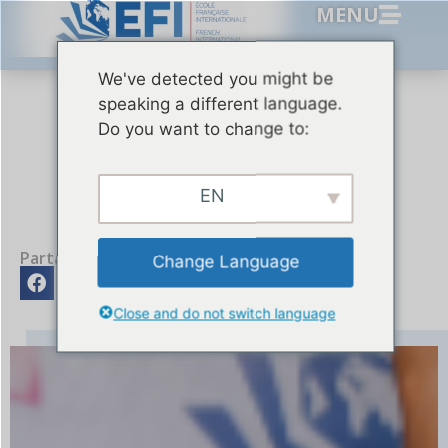
MENU
We've detected you might be
speaking a different language.
Actualités
,
Évènements
01/07/2025
Do you want to change to:
Fun Fair de l’EFI –
Édition 2025
EN
Partager sur :
Change Language
Close and do not switch language