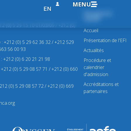
MENU
EN
Navigation
rapide
212 (0) 5 29 15 10 01/03/05 / +212 (0)
Accueil
Présentation de l'EFI
e : +212 (0) 5 29 62 36 32 / +212 529
 663 56 00 93
Actualités
e : +212 (0) 6 20 21 21 98
Procédure et
calendrier
 : +212 (0) 5 29 08 57 71 / +212 (0) 660
d'admission
Accréditations et
 +212 (0) 5 29 08 57 72 / +212 (0) 669
partenaires
nca.org