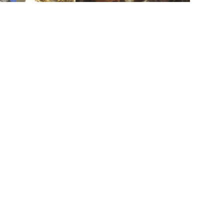
Le Grand Direct de l’AEFE
Navigation
rapide
212 (0) 5 29 15 10 01/03/05 / +212 (0)
Accueil
Présentation de l'EFI
e : +212 (0) 5 29 62 36 32 / +212 529