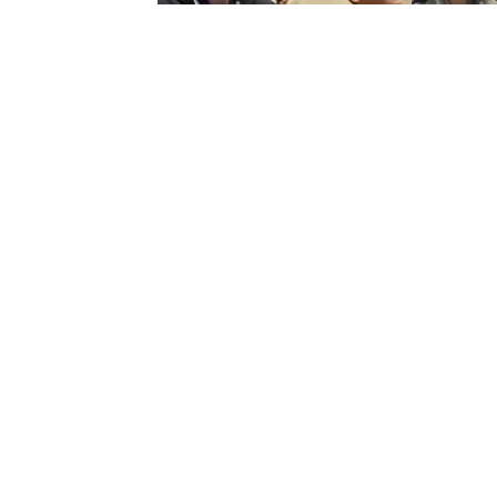
Venue des autrices Jeunesse au Primaire
Contact
Accueil primaire : +
620 21 21 83
Accueil collège-lycé