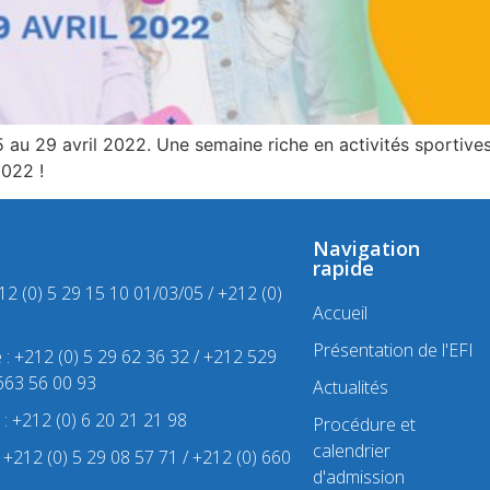
au 29 avril 2022. Une semaine riche en activités sportives
2022 !
Navigation
rapide
212 (0) 5 29 15 10 01/03/05 / +212 (0)
Accueil
Présentation de l'EFI
e : +212 (0) 5 29 62 36 32 / +212 529
 663 56 00 93
Actualités
e : +212 (0) 6 20 21 21 98
Procédure et
calendrier
 : +212 (0) 5 29 08 57 71 / +212 (0) 660
d'admission