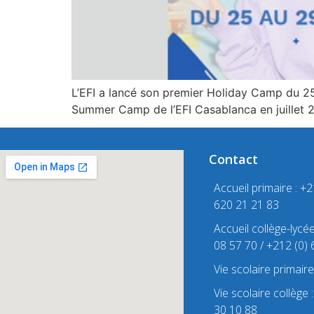
L’EFI a lancé son premier Holiday Camp du 25 
Summer Camp de l’EFI Casablanca en juillet 
Contact
Accueil primaire : +
620 21 21 83
Accueil collège-lycé
08 57 70 / +212 (0)
Vie scolaire primair
Vie scolaire collège
30 10 88