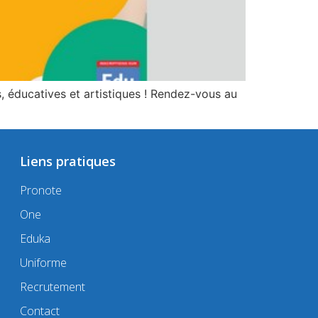
, éducatives et artistiques ! Rendez-vous au
Liens pratiques
Pronote
One
Eduka
Uniforme
Recrutement
Contact