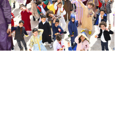
Découverte du musée Maroc Télécom : les élèves de CE2 explorent l’évolution des télécommunications
Séjour pédagogique à Villard-de-Lans : sport, culture et cohésion pour les élèves de 1ère
Navigation
rapide
212 (0) 5 29 15 10 01/03/05 / +212 (0)
Accueil